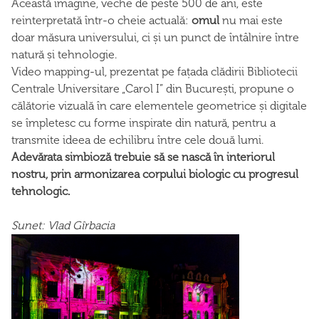
Această imagine, veche de peste 500 de ani, este
reinterpretată într-o cheie actuală:
omul
nu mai este
doar măsura universului, ci și un punct de întâlnire între
natură și tehnologie.
Video mapping-ul, prezentat pe fațada clădirii Bibliotecii
Centrale Universitare „Carol I” din București, propune o
călătorie vizuală în care elementele geometrice și digitale
se împletesc cu forme inspirate din natură, pentru a
transmite ideea de echilibru între cele două lumi.
Adevărata simbioză trebuie să se nască în interiorul
nostru, prin armonizarea corpului biologic cu progresul
tehnologic.
Sunet: Vlad Gîrbacia