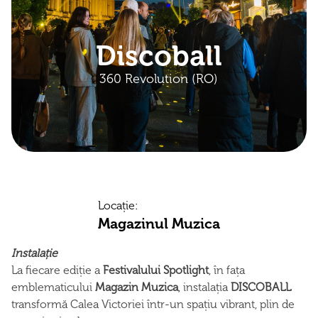
Discoball
360 Revolution (RO)
Locație:
Magazinul Muzica
Instalație
La fiecare ediție a
Festivalului Spotlight
, în fața
emblematicului
Magazin Muzica
, instalația
DISCOBALL
transformă Calea Victoriei într-un spațiu vibrant, plin de