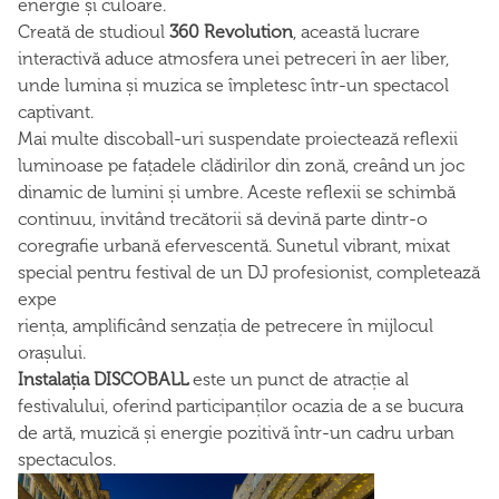
energie și culoare.
Creată de studioul
360 Revolution
, această lucrare
interactivă aduce atmosfera unei petreceri în aer liber,
unde lumina și muzica se împletesc într-un spectacol
captivant.
Mai multe discoball-uri suspendate proiectează reflexii
luminoase pe fațadele clădirilor din zonă, creând un joc
dinamic de lumini și umbre. Aceste reflexii se schimbă
continuu, invitând trecătorii să devină parte dintr-o
coregrafie urbană efervescentă. Sunetul vibrant, mixat
special pentru festival de un DJ profesionist, completează
expe
riența, amplificând senzația de petrecere în mijlocul
orașului.
Instalația DISCOBALL
este un punct de atracție al
festivalului, oferind participanților ocazia de a se bucura
de artă, muzică și energie pozitivă într-un cadru urban
spectaculos.