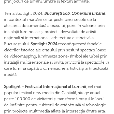
prin jocuri de lumini, umbre și texturi animate.
Tema Spotlight 2024,
București 565. Conexiuni urbane
,
în contextul marcării celor peste cinci secole de la
atestarea documentară a orașului, pune în valoare, prin
instalații luminoase și proiecții dezvoltate de artiști
naționali și internaționali, arhitectura distinctivă a
Bucureștiului.
Spotlight 2024
reconfigurează fațadele
clădirilor istorice ale orașului prin sesiuni spectaculoase
de videomapping, luminează zone-simbol ale urbei prin
instalații multisenzoriale și invită privitorii la spectacole în
care lumina capătă o dimensiune artistică și arhitecturală
inedită.
Spotlight – Festivalul Internațional al Luminii
, cel mai
popular festival new media din Capitală, atrage anual
peste 100.000 de vizitatori și transformă orașul în locul
de întâlnire pentru iubitorii de artă vizuală și tehnologie
prin proiecte multimedia aflate la intersecția dintre artă,