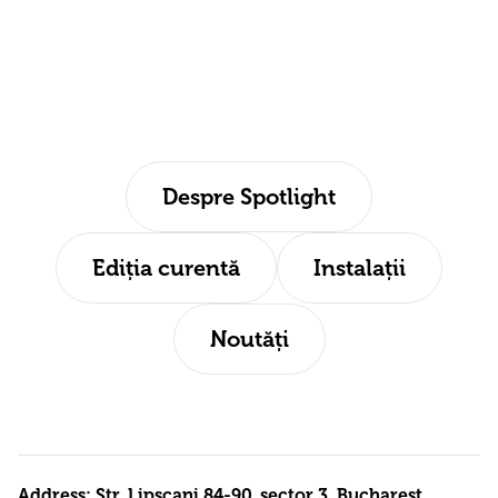
Despre Spotlight
Ediția curentă
Instalații
Noutăți
Address: Str. Lipscani 84-90, sector 3, Bucharest