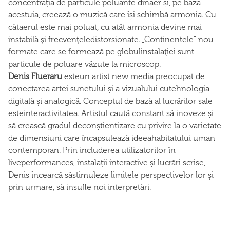
concentrația de particule poluante dinaer și, pe baza
acestuia, creează o muzică care își schimbă armonia. Cu
câtaerul este mai poluat, cu atât armonia devine mai
instabilă şi frecvenţeledistorsionate. „Continentele” nou
formate care se formează pe globulinstalaţiei sunt
particule de poluare văzute la microscop.
Denis Flueraru
esteun artist new media preocupat de
conectarea artei sunetului și a vizualului cutehnologia
digitală și analogică. Conceptul de bază al lucrărilor sale
esteinteractivitatea. Artistul caută constant să inoveze și
să crească gradul deconștientizare cu privire la o varietate
de dimensiuni care încapsulează ideeahabitatului uman
contemporan. Prin includerea utilizatorilor în
liveperformances, instalații interactive și lucrări scrise,
Denis încearcă săstimuleze limitele perspectivelor lor şi
prin urmare, să insufle noi interpretări.