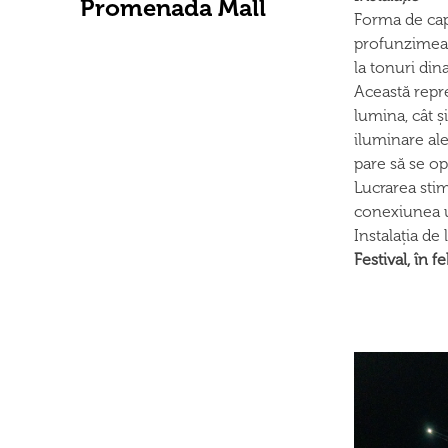
Promenada Mall
Forma de cap
profunzimea l
la tonuri din
Această repre
lumina, cât ș
iluminare ale
pare să se o
Lucrarea stim
conexiunea un
Instalația d
Festival, în f