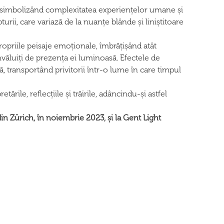
r, simbolizând complexitatea experiențelor umane și
rii, care variază de la nuanțe blânde și liniștitoare
propriile peisaje emoționale, îmbrățișând atât
învăluiți de prezența ei luminoasă. Efectele de
 transportând privitorii într-o lume în care timpul
rile, reflecțiile și trăirile, adâncindu-și astfel
in Zürich, în noiembrie 2023, și la Gent Light