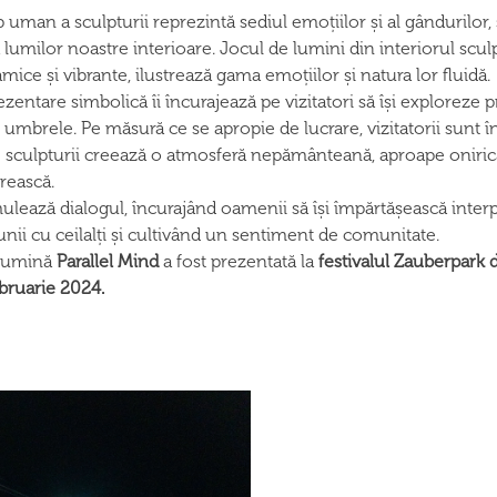
 uman a sculpturii reprezintă sediul emoțiilor și al gândurilo
umilor noastre interioare. Jocul de lumini din interiorul sculptu
amice și vibrante, ilustrează gama emoțiilor și natura lor fluidă.
zentare simbolică îi încurajează pe vizitatori să își exploreze 
i umbrele. Pe măsură ce se apropie de lucrare, vizitatorii sunt 
 sculpturii creează o atmosferă nepământeană, aproape onirică,
prească.
ulează dialogul, încurajând oamenii să își împărtășească interpretă
ii cu ceilalți și cultivând un sentiment de comunitate.
e lumină
Parallel Mind
a fost prezentată la
festivalul Zauberpark d
ebruarie 2024.