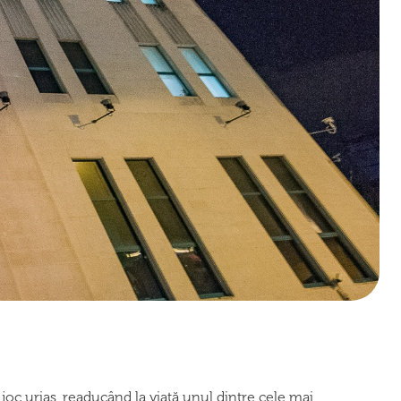
joc uriaș, readucând la viață unul dintre cele mai