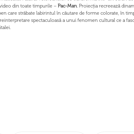
 video din toate timpurile –
Pac-Man
. Proiecția recreează dina
en care străbate labirintul în căutare de forme colorate, în ti
einterpretare spectaculoasă a unui fenomen cultural ce a fasci
talei.