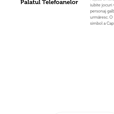
Palatul Telefoanelor
iubite jocuri
personaj galb
urmăresc. O r
simbol a Capi