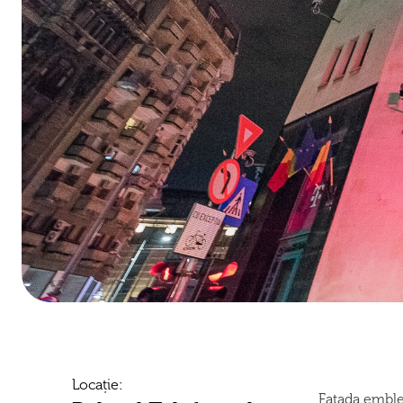
Locație:
Fațada emblem