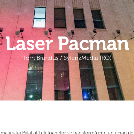
Laser Pacman
Tom Brânduș / SylenzMedia (RO)
aticului Palat al Telefoanelor se transformă într-un ecran de 