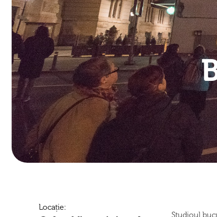
B
Locație:
Studioul bu