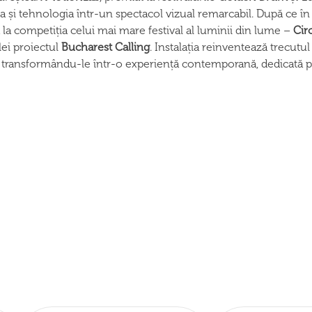
ia și tehnologia într-un spectacol vizual remarcabil. După ce 
la competiția celui mai mare festival al luminii din lume –
Cir
lei proiectul
Bucharest Calling
. Instalația reinventează trecutu
transformându-le într-o experiență contemporană, dedicată pu