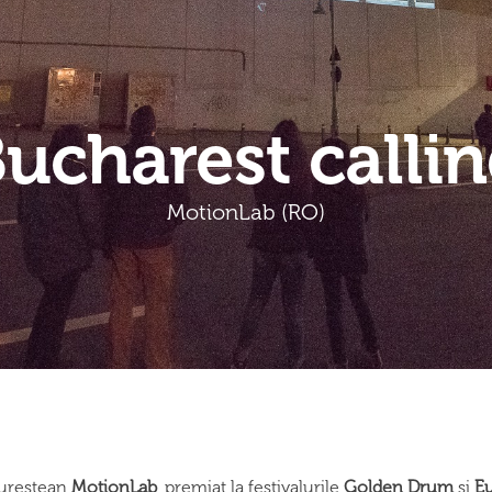
ucharest calli
MotionLab (RO)
cureștean
MotionLab
, premiat la festivalurile
Golden Drum
și
E