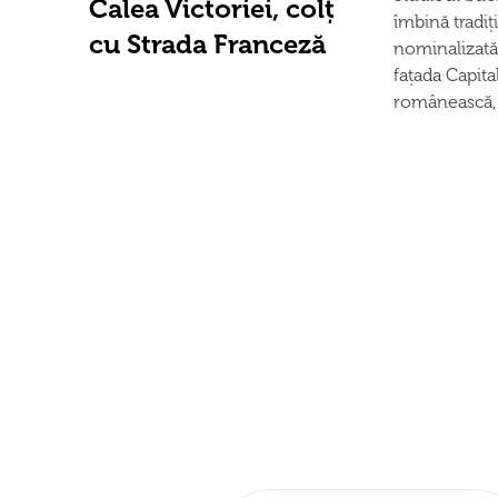
Calea Victoriei, colț
îmbină tradiț
cu Strada Franceză
nominalizată 
fațada Capita
românească, 