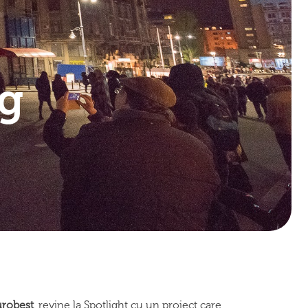
ng
urobest
, revine la Spotlight cu un proiect care